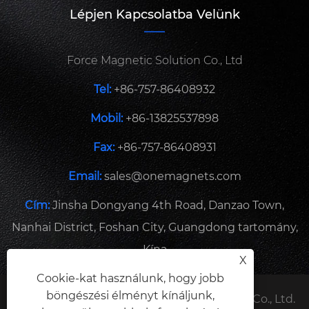
Lépjen Kapcsolatba Velünk
Force Magnetic Solution Co., Ltd
Tel:
+86-757-86408932
Mobil:
+86-13825537898
Fax:
+86-757-86408931
Email:
sales@onemagnets.com
Cím:
Jinsha Dongyang 4th Road, Danzao Town,
Nanhai District, Foshan City, Guangdong tartomány,
Kína
X
Cookie-kat használunk, hogy jobb
böngészési élményt kínáljunk,
Copyright © 2024 Force Magnetic Solution Co., Ltd.