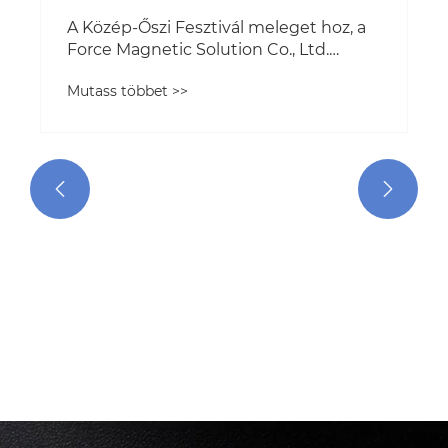
Hatékony vaseltávolítás, mágneses
védelem
Mutass többet >>

