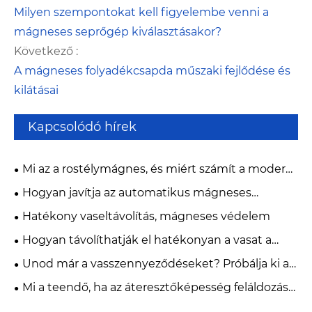
Milyen szempontokat kell figyelembe venni a
mágneses seprőgép kiválasztásakor?
Következő :
A mágneses folyadékcsapda műszaki fejlődése és
kilátásai
Kapcsolódó hírek
Mi az a rostélymágnes, és miért számít a modern
ipari szennyeződés-ellenőrzésben?
Hogyan javítja az automatikus mágneses
szeparátor az ipari anyagok tisztaságát?
Hatékony vaseltávolítás, mágneses védelem
Hogyan távolíthatják el hatékonyan a vasat a
folyékony kocsik?
Unod már a vasszennyeződéseket? Próbálja ki a
teljesen automatikus forgó vaseltávolítót!
Mi a teendő, ha az áteresztőképesség feláldozása
nélkül csökkentené a költségeket és a