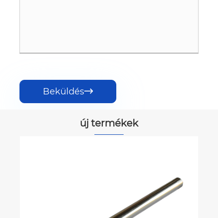
Beküldés

új termékek
Mágneses elválasztó rácsok
Mutass többet >>