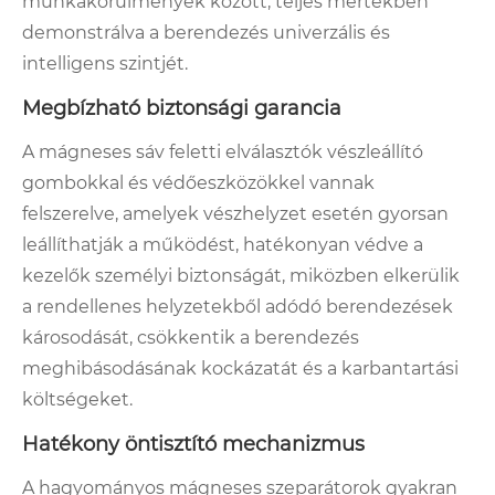
munkakörülmények között, teljes mértékben
demonstrálva a berendezés univerzális és
intelligens szintjét.
Megbízható biztonsági garancia
A mágneses sáv feletti elválasztók vészleállító
gombokkal és védőeszközökkel vannak
felszerelve, amelyek vészhelyzet esetén gyorsan
leállíthatják a működést, hatékonyan védve a
kezelők személyi biztonságát, miközben elkerülik
a rendellenes helyzetekből adódó berendezések
károsodását, csökkentik a berendezés
meghibásodásának kockázatát és a karbantartási
költségeket.
Hatékony öntisztító mechanizmus
A hagyományos mágneses szeparátorok gyakran