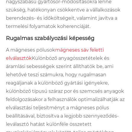
nagyszabású gyártósor-módosításokra lenne
szükség, hatékonyan csökkentve a vállalkozások
berendezés- és időköltségeit, valamint javítva a
termelési folyamatok koherenciáját.
Rugalmas szabályozási képesség
A mágneses pólusok
mágneses sáv feletti
elválasztók
Különböző anyagösszetételek és
áramlási sebességek szerint állíthatók be, ami
lehetővé teszi számukra, hogy rugalmasan
reagáljanak a különböző gyártási igényekre,
különböző típusú száraz por és szemcsés anyagok
feldolgozásakor a felhasználók optimalizálhatják az
elválasztási teljesítményt a mágneses pólus
beállításával, biztosítva a legjobb szennyeződés-
leválasztó hatást különféle összetett